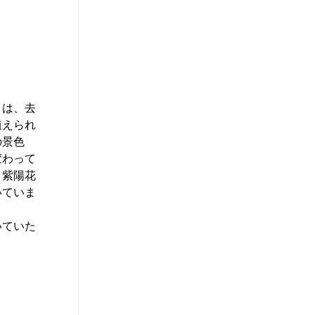
とは、去
植えられ
の景色
変わって
。紫陽花
いていま
いていた