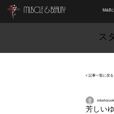
M&B
ス
< 記事一覧に戻る
mbshizuo
芳しい