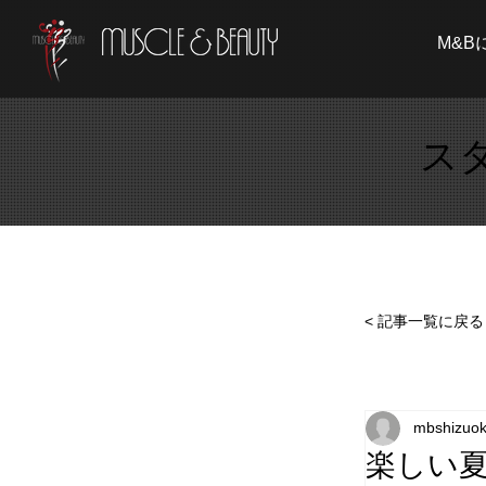
M&B
ス
< 記事一覧に戻る
mbshizuo
楽しい