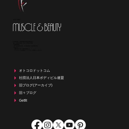
マッスル＆ビューティー工事終了しまし
た。ありがとうございました。
JBBF公認施設
〒438-0026 静岡県磐田市西貝塚2028-2
TEL : 0538-32-4848 FAX : 0538-24-7255
【営業時間】
月〜金 8:00-22:00 土 8:00-19:00 祝 8:00-19:00
【定休日】
日曜日(その他、臨時休業あり)
​ ※フルタイム会員様は、いつでもご利用いただけます。
オトコロドットコム
社団法人日本ボディビル連盟
旧ブログ(アーカイブ)
旧々ブログ
Getfit