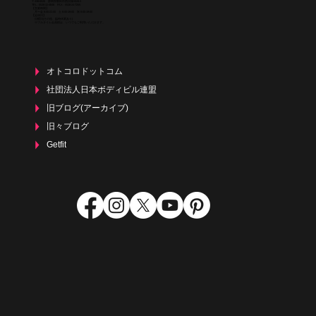
〒438-0026 静岡県磐田市西貝塚2028-2
TEL : 0538-32-4848 FAX : 0538-24-7255
【営業時間】
月〜金 8:00-22:00 土 8:00-19:00 祝 8:00-19:00
【定休日】
日曜日(その他、臨時休業あり)
​ ※フルタイム会員様は、いつでもご利用いただけます。
オトコロドットコム
社団法人日本ボディビル連盟
旧ブログ(アーカイブ)
旧々ブログ
Getfit