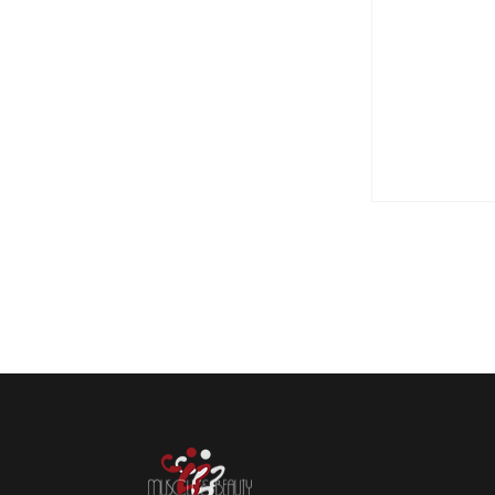
㊗第６４代
〈2026
ットネス
コラボ 
様