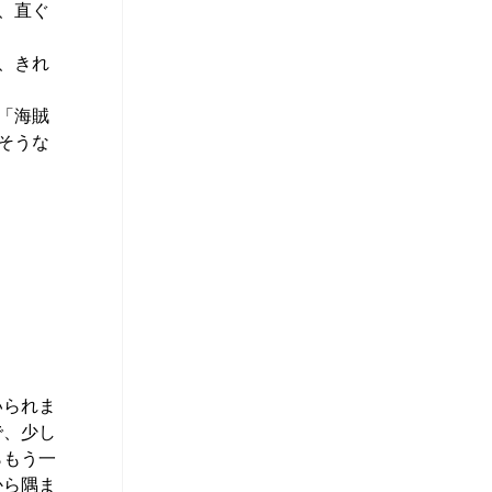
、直ぐ
、きれ
「海賊
そうな
いられま
で、少し
らもう一
から隅ま