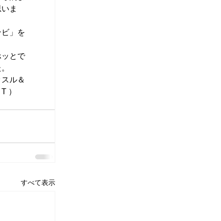
思いま
ンビ」を
ホッとで
た。
ッスル＆
T ）
すべて表示