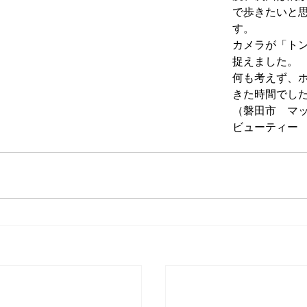
で歩きたいと
す。
カメラが「ト
捉えました。
何も考えず、
きた時間でし
（磐田市　マ
ビューティー　