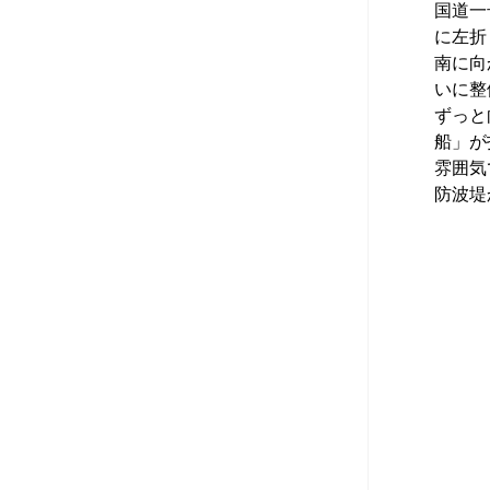
国道一
に左折
南に向
いに整
ずっと
船」が
雰囲気
防波堤