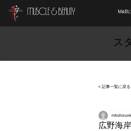
M&B
ス
< 記事一覧に戻る
mbshizuo
広野海