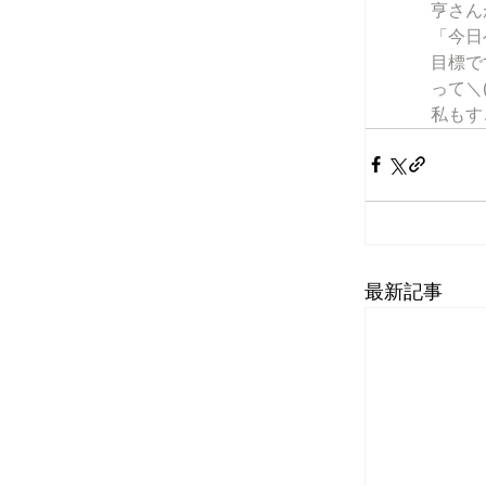
亨さん
「今日
目標で
って＼
私もす
最新記事