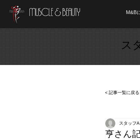
M&B
ス
< 記事一覧に戻る
スタッフA
亨さん