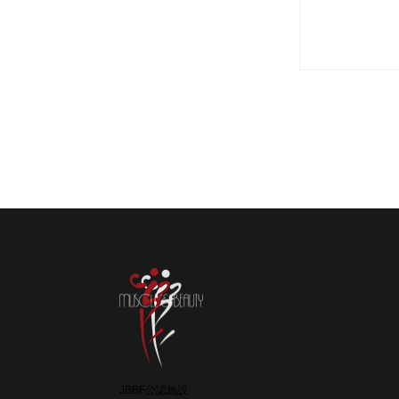
ットネス
コラボ 
様
JBBF公認施設